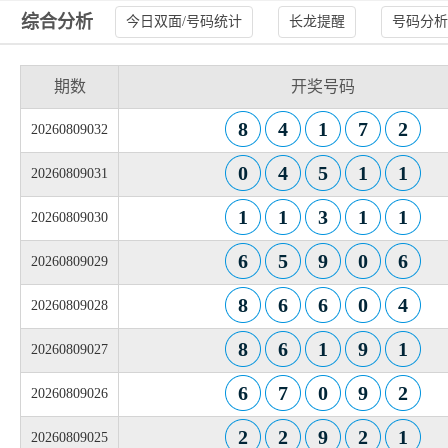
综合分析
今日双面/号码统计
长龙提醒
号码分析
期数
开奖号码
8
4
1
7
2
20260809032
0
4
5
1
1
20260809031
1
1
3
1
1
20260809030
6
5
9
0
6
20260809029
8
6
6
0
4
20260809028
8
6
1
9
1
20260809027
6
7
0
9
2
20260809026
2
2
9
2
1
20260809025