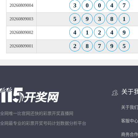
3
0
0
4
7
20260809004
5
9
3
8
1
20260809003
4
1
2
4
9
20260809002
2
8
7
9
5
20260809001
关于
关于我
全网唯一比官网还快的彩票开奖直播网
客服中
全网最专业的彩票开奖号码计划数据分析平台
商务合