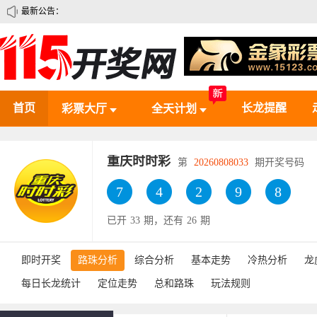
最新公告：
尊敬
首页
长龙提醒
彩票大厅
全天计划
重庆时时彩
第
20260808033
期开奖号码
7
4
2
9
8
已开
33
期，还有
26
期
即时开奖
路珠分析
综合分析
基本走势
冷热分析
龙
每日长龙统计
定位走势
总和路珠
玩法规则