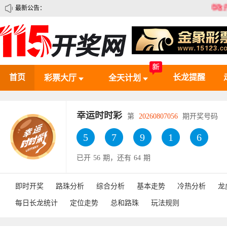
最新公告：
尊敬的会员
首页
长龙提醒
彩票大厅
全天计划
幸运时时彩
第
20260807056
期开奖号码
5
7
9
1
6
已开
56
期，还有
64
期
即时开奖
路珠分析
综合分析
基本走势
冷热分析
龙
每日长龙统计
定位走势
总和路珠
玩法规则