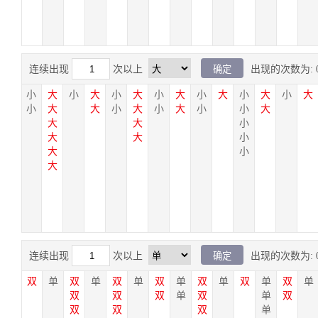
连续出现
次以上
出现的次数为:
大
小
大
小
大
小
大
小
大
小
大
小
大
小
大
大
小
大
大
小
大
小
大
小
小
大
大
大
大
小
大
大
大
小
大
大
小
大
大
连续出现
次以上
出现的次数为:
单
双
单
双
单
双
单
双
单
双
单
双
单
双
单
单
双
双
双
单
双
单
双
单
双
双
双
单