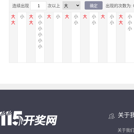
连续出现
次以上
出现的次数为:
小
大
小
大
小
大
小
大
小
大
小
大
小
大
小
小
大
大
小
小
小
小
大
小
小
小
小
小
小
关于
关于我