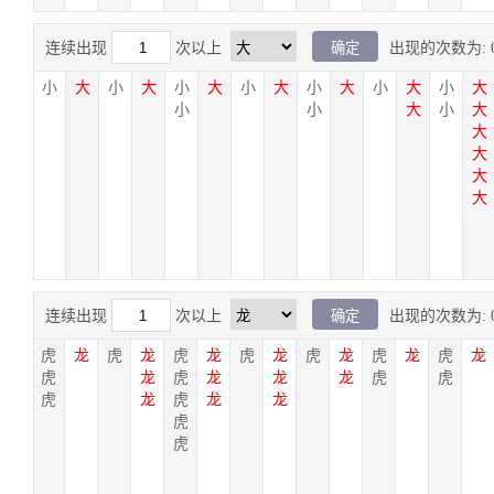
连续出现
次以上
出现的次数为:
大
小
大
小
大
小
大
小
大
小
大
小
大
小
大
小
小
大
小
大
大
大
大
大
连续出现
次以上
出现的次数为:
龙
虎
龙
虎
龙
虎
龙
虎
龙
虎
龙
虎
龙
虎
龙
龙
虎
龙
虎
龙
龙
龙
虎
虎
龙
虎
龙
虎
龙
龙
龙
虎
虎