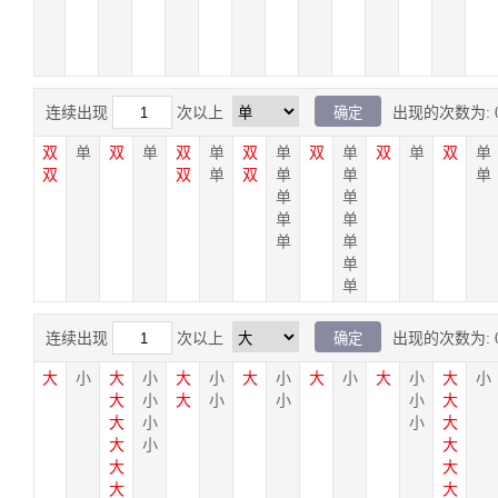
连续出现
次以上
出现的次数为:
单
双
单
双
单
双
单
双
单
双
单
双
单
双
单
单
双
双
单
双
单
单
单
单
单
单
单
单
单
单
单
连续出现
次以上
出现的次数为:
小
大
小
大
小
大
小
大
小
大
小
大
小
大
小
小
大
小
大
小
小
小
大
小
大
小
小
大
大
小
大
大
大
大
大