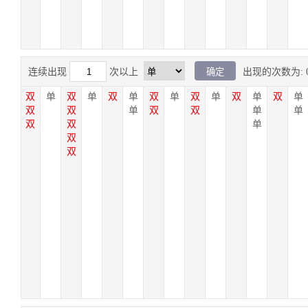
连续出现
次以上
出现的次数为:
单
双
单
双
单
双
单
双
单
双
单
双
单
双
单
双
双
单
双
双
单
单
双
双
单
双
双