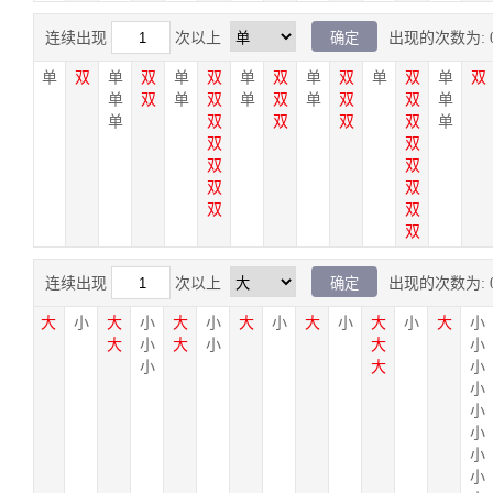
连续出现
次以上
出现的次数为:
双
单
双
单
双
单
双
单
双
单
双
单
双
单
双
单
双
单
双
单
双
单
双
双
单
单
双
双
双
双
单
双
双
双
双
双
双
双
双
双
连续出现
次以上
出现的次数为:
小
大
小
大
小
大
小
大
小
大
小
大
小
大
小
大
小
大
小
大
小
小
大
小
小
小
小
小
小