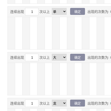
连续出现
次以上
出现的次数为:
连续出现
次以上
出现的次数为:
连续出现
次以上
出现的次数为: