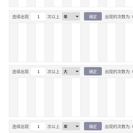
连续出现
次以上
出现的次数为:
连续出现
次以上
出现的次数为:
连续出现
次以上
出现的次数为: