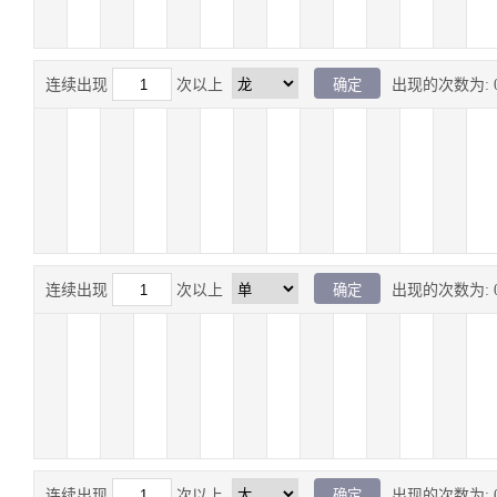
连续出现
次以上
出现的次数为:
连续出现
次以上
出现的次数为:
连续出现
次以上
出现的次数为: