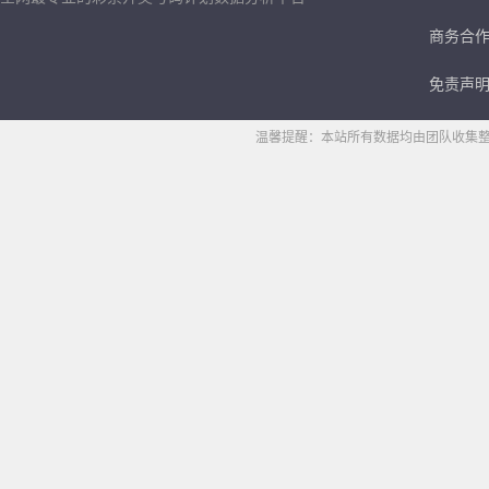
商务合
免责声
温馨提醒：本站所有数据均由团队收集整