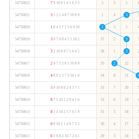
54750822
7
9
10
8
2
4
1
6
3
5
2
5
1
54750821
3
5
2
1
4
8
7
10
6
9
1
4
3
54750820
1
8
4
5
7
2
3
6
9
10
1
3
1
54750819
3
9
7
6
8
4
5
1
10
2
37
2
3
54750818
3
2
10
8
9
7
1
6
4
5
36
1
3
54750817
2
4
7
3
5
6
1
10
8
9
35
2
22
54750816
4
8
9
2
5
7
3
10
1
6
34
8
21
54750815
5
9
10
8
6
2
4
3
7
1
33
7
20
54750814
8
7
5
10
2
3
9
4
1
6
32
6
19
54750813
8
5
4
10
2
3
7
6
1
9
31
5
18
54750812
6
8
10
2
1
4
9
7
3
5
30
4
17
54750811
6
5
9
8
3
10
7
2
4
1
29
3
16