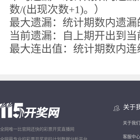
数/(出现次数+1)。）
最大遗漏：统计期数内遗漏
当前遗漏：自上期开出到当
最大连出值：统计期数内连
关于
关于我
全网唯一比官网还快的彩票开奖直播网
客服中
全网最专业的彩票开奖号码计划数据分析平台